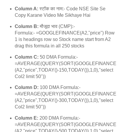
Column A:
स्टॉक का नाम:- Code NSE Site Se
Copy Karane Video Me Sikhaye Hai
Column B:
मौजूदा भाव (CMP):-
Formula:- =GOOGLEFINANCE(A2,"price") Row
1 is headings row so Stock name start from A2
drag this formula in all 250 stocks
Column C:
50 DMA Formula:-
=AVERAGE(QUERY(SORT(GOOGLEFINANCE
(A2,"price",TODAY()-150,TODAY()),1,0),"select
Col2 limit 50"))
Column D:
100 DMA Formula:-
=AVERAGE(QUERY(SORT(GOOGLEFINANCE
(A2,"price",TODAY()-300,TODAY()),1,0),"select
Col2 limit 50"))
Column E:
200 DMA Formula:-
=AVERAGE(QUERY(SORT(GOOGLEFINANCE
(A2,"price",TODAY()-500,TODAY()),1,0),"select