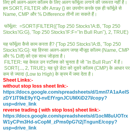
लिए हमें अलग-अलग कॉलम के लिए अलग फॉर्मूला लगाने की जरूरत नहीं है।
हम SORT, FILTER और Array {} का उपयोग करके एक ही फॉर्मूले से
Name, CMP और % Difference तीनों ला सकते हैं।
फॉर्मूला: =SORT(FILTER({'Top 250 Stocks'!A:B, 'Top 250
Stocks'!G:G}, 'Top 250 Stocks'!F:F="In Bull Run"), 2, TRUE)
यह फॉर्मूला कैसे काम करता है? {'Top 250 Stocks'!A:B, 'Top 250
Stocks'!G:G}: यह हिस्सा अलग-अलग जगह मौजूद कॉलम (Name, CMP
और % Diff) को एक साथ जोड़ता है।
FILTER: यह केवल उन स्टॉक्स को चुनता है जो "In Bull Run" में हैं।
SORT(..., 2, TRUE): यह पूरे डेटा को दूसरे कॉलम (CMP) के आधार पर
कम से ज्यादा (Low to High) के क्रम में जमा देता है।
Sheet Links:-
without stop loss sheet link:-
https://docs.google.com/spreadsheets/d/1mnI7A1aAelS
zDY1lT9kE9yYQ-nvEfYrgnJCUMXiD27I/copy?
usp=drive_link
reverse trading ( with stop loss) sheet link:-
https://docs.google.com/spreadsheets/d/1ocM8uUOTrx
W1yCPm3Hd-sCopM_zPms0pG7t2jTngunE/copy?
usp=drive_link