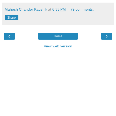
Mahesh Chander Kaushik
at
6:33 PM
79 comments:
Share
‹
›
Home
View web version