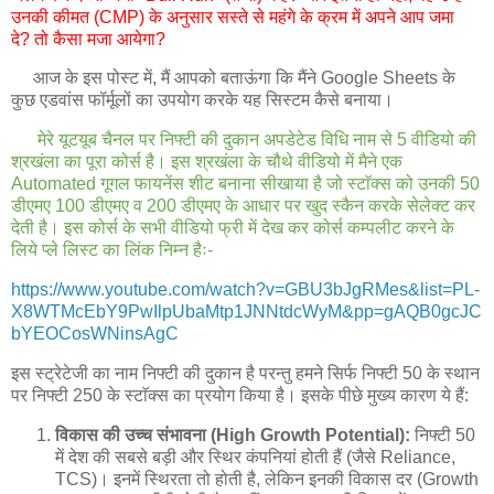
उनकी कीमत (CMP) के अनुसार सस्ते से महंगे के क्रम में अपने आप जमा
दे? तो कैसा मजा आयेगा?
आज के इस पोस्ट में, मैं आपको बताऊंगा कि मैंने Google Sheets के
कुछ एडवांस फॉर्मूलों का उपयोग करके यह सिस्टम कैसे बनाया।
मेरे यूटयूब चैनल पर निफ्टी की दुकान अपडेटेड विधि नाम से 5 वीडियो की
श्रखंला का पूरा कोर्स है। इस श्रखंला के चौथे वीडियो में मैने एक
Automated गूगल फायनेंस शीट बनाना सीखाया है जो स्टाॅक्स को उनकी 50
डीएमए 100 डीएमए व 200 डीएमए के आधार पर खुद स्कैन करके सेलेक्ट कर
देती है। इस कोर्स के सभी वीडियो फ्री में देख कर कोर्स कम्पलीट करने के
लिये प्ले लिस्ट का लिंक निम्न हैः-
https://www.youtube.com/watch?v=GBU3bJgRMes&list=PL-
X8WTMcEbY9PwIlpUbaMtp1JNNtdcWyM&pp=gAQB0gcJC
bYEOCosWNinsAgC
इस स्ट्रेटेजी का नाम निफ्टी की दुकान है परन्तु हमने सिर्फ निफ्टी 50 के स्थान
पर निफ्टी 250 के स्टाॅक्स का प्रयोग किया है। इसके पीछे मुख्य कारण ये हैं:
विकास की उच्च संभावना (High Growth Potential):
निफ्टी 50
में देश की सबसे बड़ी और स्थिर कंपनियां होती हैं (जैसे Reliance,
TCS)। इनमें स्थिरता तो होती है, लेकिन इनकी विकास दर (Growth