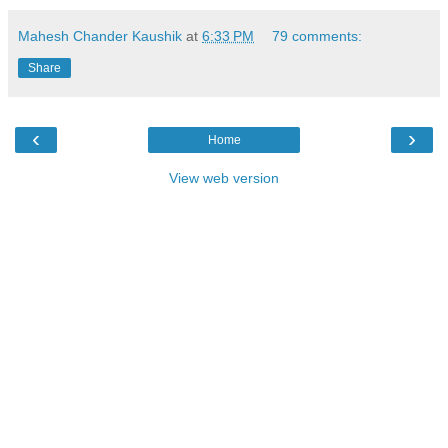
Mahesh Chander Kaushik
at
6:33 PM
79 comments:
Share
‹
›
Home
View web version