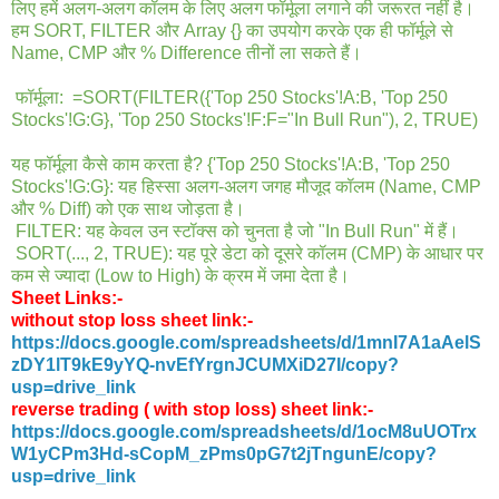
लिए हमें अलग-अलग कॉलम के लिए अलग फॉर्मूला लगाने की जरूरत नहीं है।
हम SORT, FILTER और Array {} का उपयोग करके एक ही फॉर्मूले से
Name, CMP और % Difference तीनों ला सकते हैं।
फॉर्मूला: =SORT(FILTER({'Top 250 Stocks'!A:B, 'Top 250
Stocks'!G:G}, 'Top 250 Stocks'!F:F="In Bull Run"), 2, TRUE)
यह फॉर्मूला कैसे काम करता है? {'Top 250 Stocks'!A:B, 'Top 250
Stocks'!G:G}: यह हिस्सा अलग-अलग जगह मौजूद कॉलम (Name, CMP
और % Diff) को एक साथ जोड़ता है।
FILTER: यह केवल उन स्टॉक्स को चुनता है जो "In Bull Run" में हैं।
SORT(..., 2, TRUE): यह पूरे डेटा को दूसरे कॉलम (CMP) के आधार पर
कम से ज्यादा (Low to High) के क्रम में जमा देता है।
Sheet Links:-
without stop loss sheet link:-
https://docs.google.com/spreadsheets/d/1mnI7A1aAelS
zDY1lT9kE9yYQ-nvEfYrgnJCUMXiD27I/copy?
usp=drive_link
reverse trading ( with stop loss) sheet link:-
https://docs.google.com/spreadsheets/d/1ocM8uUOTrx
W1yCPm3Hd-sCopM_zPms0pG7t2jTngunE/copy?
usp=drive_link