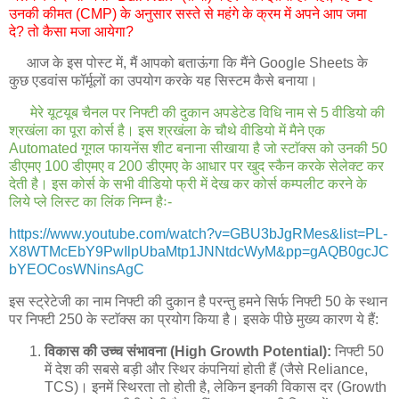
उनकी कीमत (CMP) के अनुसार सस्ते से महंगे के क्रम में अपने आप जमा
दे? तो कैसा मजा आयेगा?
आज के इस पोस्ट में, मैं आपको बताऊंगा कि मैंने Google Sheets के
कुछ एडवांस फॉर्मूलों का उपयोग करके यह सिस्टम कैसे बनाया।
मेरे यूटयूब चैनल पर निफ्टी की दुकान अपडेटेड विधि नाम से 5 वीडियो की
श्रखंला का पूरा कोर्स है। इस श्रखंला के चौथे वीडियो में मैने एक
Automated गूगल फायनेंस शीट बनाना सीखाया है जो स्टाॅक्स को उनकी 50
डीएमए 100 डीएमए व 200 डीएमए के आधार पर खुद स्कैन करके सेलेक्ट कर
देती है। इस कोर्स के सभी वीडियो फ्री में देख कर कोर्स कम्पलीट करने के
लिये प्ले लिस्ट का लिंक निम्न हैः-
https://www.youtube.com/watch?v=GBU3bJgRMes&list=PL-
X8WTMcEbY9PwIlpUbaMtp1JNNtdcWyM&pp=gAQB0gcJC
bYEOCosWNinsAgC
इस स्ट्रेटेजी का नाम निफ्टी की दुकान है परन्तु हमने सिर्फ निफ्टी 50 के स्थान
पर निफ्टी 250 के स्टाॅक्स का प्रयोग किया है। इसके पीछे मुख्य कारण ये हैं:
विकास की उच्च संभावना (High Growth Potential):
निफ्टी 50
में देश की सबसे बड़ी और स्थिर कंपनियां होती हैं (जैसे Reliance,
TCS)। इनमें स्थिरता तो होती है, लेकिन इनकी विकास दर (Growth