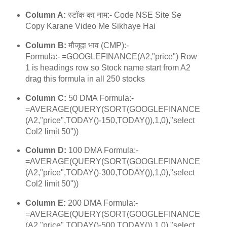
Column A:
स्टॉक का नाम:- Code NSE Site Se
Copy Karane Video Me Sikhaye Hai
Column B:
मौजूदा भाव (CMP):-
Formula:- =GOOGLEFINANCE(A2,"price") Row
1 is headings row so Stock name start from A2
drag this formula in all 250 stocks
Column C:
50 DMA Formula:-
=AVERAGE(QUERY(SORT(GOOGLEFINANCE
(A2,"price",TODAY()-150,TODAY()),1,0),"select
Col2 limit 50"))
Column D:
100 DMA Formula:-
=AVERAGE(QUERY(SORT(GOOGLEFINANCE
(A2,"price",TODAY()-300,TODAY()),1,0),"select
Col2 limit 50"))
Column E:
200 DMA Formula:-
=AVERAGE(QUERY(SORT(GOOGLEFINANCE
(A2,"price",TODAY()-500,TODAY()),1,0),"select